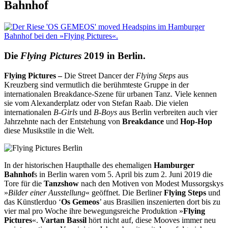
Bahnhof
Die
Flying Pictures
2019 in Berlin.
Flying Pictures –
Die Street Dancer der
Flying Steps
aus
Kreuzberg sind
vermutlich
die berühmteste Gruppe
in der
internationalen Breakdance-Szene für urbanen Tanz. Viele kennen
sie
vom Alexanderplatz oder von Stefan Raab. Die vielen
internationalen
B-Girls
und
B-Boys
aus Berlin verbreiten auch vier
Jahrzehnte nach der Entstehung von
Breakdance
und
Hop-Hop
diese Musikstile
in die Welt.
In der historischen Haupthalle des ehemaligen
Hamburger
Bahnhof
s in Berlin waren vom 5. April bis zum 2. Juni 2019 die
Tore für die
Tanzshow
nach den Motiven von Modest Mussorgskys
»
Bilder einer Ausstellung
« geöffnet. Die Berliner
Flying Steps
und
das Künstlerduo ‘
Os Gemeos
’ aus Brasilien inszenierten dort bis zu
vier mal pro Woche ihre bewegungsreiche Produktion »
Flying
Pictures
«.
Vartan Bassil
hört nicht auf, diese Mooves immer neu