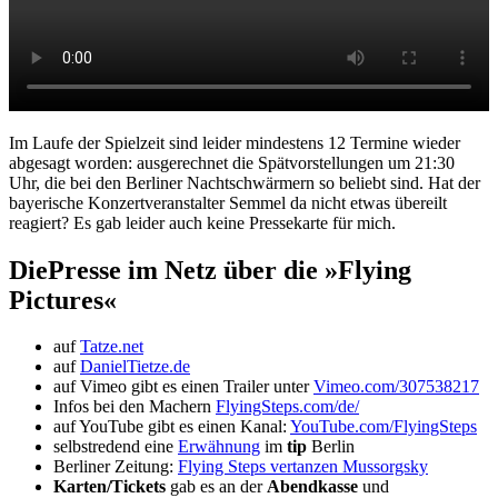
Im Laufe der Spielzeit sind leider mindestens 12 Termine wieder
abgesagt worden: ausgerechnet die Spätvorstellungen um 21:30
Uhr, die bei den Berliner Nachtschwärmern so beliebt sind.
Hat der
bayerische Konzertveranstalter Semmel da nicht etwas übereilt
reagiert? Es gab leider auch keine Pressekarte für mich.
DiePresse im Netz über die »Flying
Pictures«
auf
Tatze.net
auf
DanielTietze.de
auf Vimeo gibt es einen Trailer unter
Vimeo.com/307538217
Infos bei den Machern
FlyingSteps.com/de/
auf YouTube gibt es einen Kanal:
YouTube.com/FlyingSteps
selbstredend eine
Erwähnung
im
tip
Berlin
Berliner Zeitung:
Flying Steps vertanzen Mussorgsky
Karten/Tickets
gab es an der
Abendkasse
und