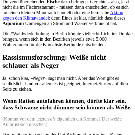
Dutzend überlebenden
Fische
dazu befragen. Gerichte – also, jetzt
nicht die im Fischrestaurant – müssen dann entscheiden, ob es sich
um einen kleinen Mundraub handelt oder eine heroische
Aktion
gegen den Klimawandel
: denn Eines ist klar, nämlich dass dieses
Aquarium
Unmengen an Strom und Wasser verbraucht hat.
Die #Wahlwiederholung in Berlin könnte vielleicht Licht ins Dunkle
bringen, wenn sich in den Bezirken jeweils etwa 5.000
Wähler:innen für die Klimaliste-Berlin.de entscheiden.
Rassismusforschung: Weiße nicht
schlauer als Neger
Ja, schon klar, »
Neger
« sagt man nicht. Aber das Wort gibt es
schließlich. Und vor allem es ist geeignet, Internet-Surfex auf diese
Seite zu ziehen.
Wenn Ratten autofahren können, dürfte klar sein,
dass Schwarze nicht dümmer sein können als Weiße.
(Kommt vor dem letzten
als
eigentlich ein Komma? Der weiße
Autor ist sich unsicher.)
Das zeigt ein Versuch an der Uni Richmond in Virginia. Ratten