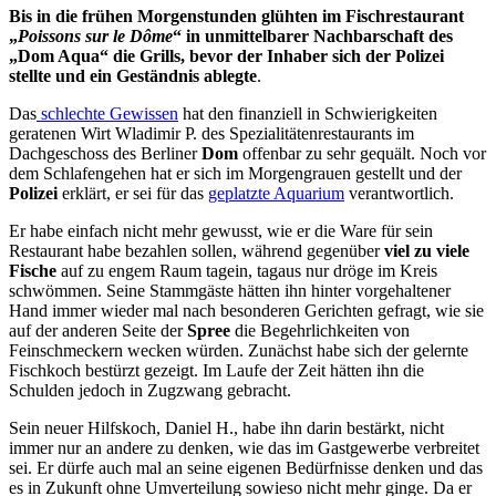
Bis in die frühen Morgenstunden glühten im Fischrestaurant
„
Poissons sur le Dôme
“ in unmittelbarer Nachbarschaft des
„Dom Aqua“ die Grills, bevor der Inhaber sich der Polizei
stellte und ein Geständnis ablegte
.
Das
schlechte Gewissen
hat den finanziell in Schwierigkeiten
geratenen Wirt Wladimir P. des Spezialitätenrestaurants im
Dachgeschoss des Berliner
Dom
offenbar zu sehr gequält. Noch vor
dem Schlafengehen hat er sich im Morgengrauen gestellt und der
Polizei
erklärt, er sei für das
geplatzte Aquarium
verantwortlich.
Er habe einfach nicht mehr gewusst, wie er die Ware für sein
Restaurant habe bezahlen sollen, während gegenüber
viel zu viele
Fische
auf zu engem Raum tagein, tagaus nur dröge im Kreis
schwömmen. Seine Stammgäste hätten ihn hinter vorgehaltener
Hand immer wieder mal nach besonderen Gerichten gefragt, wie sie
auf der anderen Seite der
Spree
die Begehrlichkeiten von
Feinschmeckern wecken würden. Zunächst habe sich der gelernte
Fischkoch bestürzt gezeigt. Im Laufe der Zeit hätten ihn die
Schulden jedoch in Zugzwang gebracht.
Sein neuer Hilfskoch, Daniel H., habe ihn darin bestärkt, nicht
immer nur an andere zu denken, wie das im Gastgewerbe verbreitet
sei. Er dürfe auch mal an seine eigenen Bedürfnisse denken und das
es in Zukunft ohne Umverteilung sowieso nicht mehr ginge. Da er