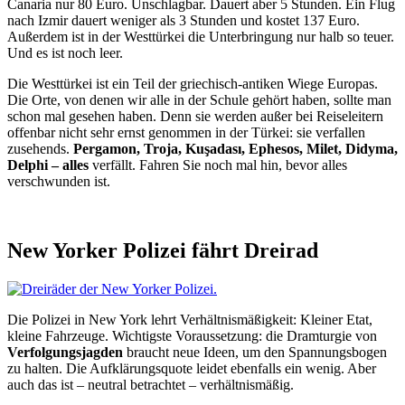
Canaria nur 80 Euro. Unschlagbar. Dauert aber 5 Stunden. Ein Flug
nach Izmir dauert weniger als 3 Stunden und kostet 137 Euro.
Außerdem ist in der Westtürkei die Unterbringung nur halb so teuer.
Und es ist noch leer.
Die Westtürkei ist ein Teil der griechisch-antiken Wiege Europas.
Die Orte, von denen wir alle in der Schule gehört haben, sollte man
schon mal gesehen haben. Denn sie werden außer bei Reiseleitern
offenbar nicht sehr ernst genommen in der Türkei: sie verfallen
zusehends.
Pergamon, Troja, Kuşadası, Ephesos, Milet, Didyma,
Delphi – alles
verfällt. Fahren Sie noch mal hin, bevor alles
verschwunden ist.
New Yorker Polizei fährt Dreirad
Die Polizei in New York lehrt Verhältnismäßigkeit: Kleiner Etat,
kleine Fahrzeuge. Wichtigste Voraussetzung: die Dramturgie von
Verfolgungsjagden
braucht neue Ideen, um den Spannungsbogen
zu halten. Die Aufklärungsquote leidet ebenfalls ein wenig. Aber
auch das ist – neutral betrachtet – verhältnismäßig.