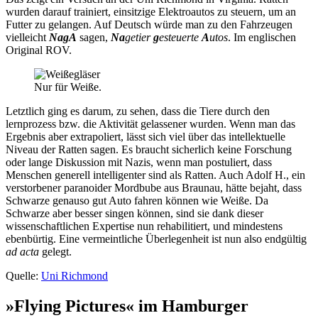
wurden darauf trainiert, einsitzige Elektroautos zu steuern, um an
Futter zu gelangen. Auf Deutsch würde man zu den Fahrzeugen
vielleicht
NagA
sagen,
Na
getier
g
esteuerte
A
utos
. Im englischen
Original ROV.
Nur für Weiße.
Letztlich ging es darum, zu sehen, dass die Tiere durch den
lernprozess bzw. die Aktivität gelassener wurden. Wenn man das
Ergebnis aber extrapoliert, lässt sich viel über das intellektuelle
Niveau der Ratten sagen. Es braucht sicherlich keine Forschung
oder lange Diskussion mit Nazis, wenn man postuliert, dass
Menschen generell intelligenter sind als Ratten. Auch Adolf H., ein
verstorbener paranoider Mordbube aus Braunau, hätte bejaht, dass
Schwarze genauso gut Auto fahren können wie Weiße. Da
Schwarze aber besser singen können, sind sie dank dieser
wissenschaftlichen Expertise nun rehabilitiert, und mindestens
ebenbürtig. Eine vermeintliche Überlegenheit ist nun also endgültig
ad acta
gelegt.
Quelle:
Uni Richmond
»Flying Pictures« im Hamburger