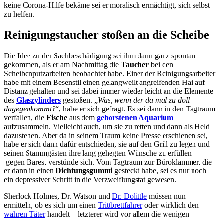
keine Corona-Hilfe bekäme sei er moralisch ermächtigt, sich selbst
zu helfen.
Reinigungstaucher stoßen an die Scheibe
Die Idee zu der Sachbeschädigung sei ihm dann ganz spontan
gekommen, als er am Nachmittag die
Taucher
bei den
Scheibenputzarbeiten beobachtet habe. Einer der Reinigungsarbeiter
habe mit einem Besenstil einen gelangweilt angreifenden Hai auf
Distanz gehalten und sei dabei immer wieder leicht an die Elemente
des
Glaszylinders
gestoßen. „
Was, wenn der da mal zu doll
dagegenkommt?
“, habe er sich gefragt. Es sei dann in den Tagtraum
verfallen, die
Fische
aus dem
geborstenen Aquarium
aufzusammeln. Vielleicht auch, um sie zu retten und dann als Held
dazustehen. Aber da in seinem Traum keine Presse erschienen sei,
habe er sich dann dafür entschieden, sie auf den Grill zu legen und
seinen Stammgästen ihre lang gehegten Wünsche zu erfüllen –
gegen Bares, verstünde sich. Vom Tagtraum zur Büroklammer, die
er dann in einen
Dichtungsgummi
gesteckt habe, sei es nur noch
ein depressiver Schritt in die Verzweiflungstat gewesen.
Sherlock Holmes, Dr. Watson und
Dr. Dolittle
müssen nun
ermitteln, ob es sich um einen
Trittbrettfahrer
oder wirklich den
wahren Täter
handelt – letzterer wird vor allem die wenigen