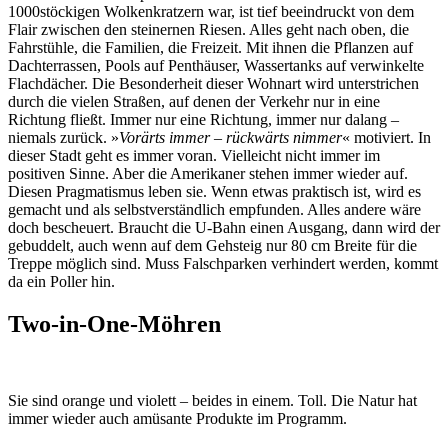
1000stöckigen Wolkenkratzern war, ist tief beeindruckt von dem
Flair zwischen den steinernen Riesen. Alles geht nach oben, die
Fahrstühle, die Familien, die Freizeit. Mit ihnen die Pflanzen auf
Dachterrassen, Pools auf Penthäuser, Wassertanks auf verwinkelte
Flachdächer. Die Besonderheit dieser Wohnart wird unterstrichen
durch die vielen Straßen, auf denen der Verkehr nur in eine
Richtung fließt. Immer nur eine Richtung, immer nur dalang –
niemals zurück. »
Vorärts immer – rückwärts nimmer
« motiviert. In
dieser Stadt geht es immer voran. Vielleicht nicht immer im
positiven Sinne. Aber die Amerikaner stehen immer wieder auf.
Diesen Pragmatismus leben sie. Wenn etwas praktisch ist, wird es
gemacht und als selbstverständlich empfunden. Alles andere wäre
doch bescheuert. Braucht die U-Bahn einen Ausgang, dann wird der
gebuddelt, auch wenn auf dem Gehsteig nur 80 cm Breite für die
Treppe möglich sind. Muss Falschparken verhindert werden, kommt
da ein Poller hin.
Two-in-One-Möhren
Sie sind orange und violett – beides in einem. Toll. Die Natur hat
immer wieder auch amüsante Produkte im Programm.