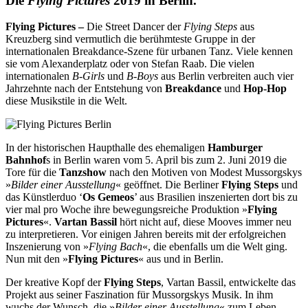
Die
Flying Pictures
2019 in Berlin.
Flying Pictures –
Die Street Dancer der
Flying Steps
aus
Kreuzberg sind
vermutlich
die berühmteste Gruppe
in der
internationalen Breakdance-Szene für urbanen Tanz. Viele kennen
sie
vom Alexanderplatz oder von Stefan Raab. Die vielen
internationalen
B-Girls
und
B-Boys
aus Berlin verbreiten auch vier
Jahrzehnte nach der Entstehung von
Breakdance
und
Hop-Hop
diese Musikstile
in die Welt.
In der historischen Haupthalle des ehemaligen
Hamburger
Bahnhof
s in Berlin waren vom 5. April bis zum 2. Juni 2019 die
Tore für die
Tanzshow
nach den Motiven von Modest Mussorgskys
»
Bilder einer Ausstellung
« geöffnet. Die Berliner
Flying Steps
und
das Künstlerduo ‘
Os Gemeos
’ aus Brasilien inszenierten dort bis zu
vier mal pro Woche ihre bewegungsreiche Produktion »
Flying
Pictures
«.
Vartan Bassil
hört nicht auf, diese Mooves immer neu
zu interpretieren. Vor einigen Jahren bereits mit der erfolgreichen
Inszenierung von »
Flying Bach
«, die ebenfalls um die Welt ging.
Nun mit den »
Flying Pictures
« aus und in
Berlin.
Der kreative Kopf der
Flying Steps
, Vartan Bassil, entwickelte das
Projekt aus seiner Faszination für Mussorgskys Musik. In ihm
wuchs der Wunsch, die »
Bilder einer Ausstellung
« zum Leben