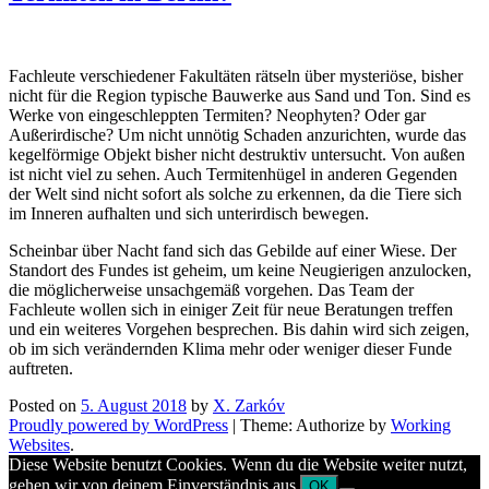
Fachleute verschiedener Fakultäten rätseln über mysteriöse, bisher
nicht für die Region typische Bauwerke aus Sand und Ton. Sind es
Werke von eingeschleppten Termiten? Neophyten? Oder gar
Außerirdische? Um nicht unnötig Schaden anzurichten, wurde das
kegelförmige Objekt bisher nicht destruktiv untersucht. Von außen
ist nicht viel zu sehen. Auch Termitenhügel in anderen Gegenden
der Welt sind nicht sofort als solche zu erkennen, da die Tiere sich
im Inneren aufhalten und sich unterirdisch bewegen.
Scheinbar über Nacht fand sich das Gebilde auf einer Wiese. Der
Standort des Fundes ist geheim, um keine Neugierigen anzulocken,
die möglicherweise unsachgemäß vorgehen. Das Team der
Fachleute wollen sich in einiger Zeit für neue Beratungen treffen
und ein weiteres Vorgehen besprechen. Bis dahin wird sich zeigen,
ob im sich verändernden Klima mehr oder weniger dieser Funde
auftreten.
Posted on
5. August 2018
by
X. Zarkóv
Proudly powered by WordPress
|
Theme: Authorize by
Working
Websites
.
Diese Website benutzt Cookies. Wenn du die Website weiter nutzt,
gehen wir von deinem Einverständnis aus.
OK