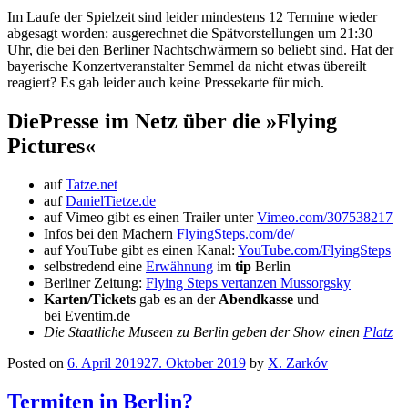
Im Laufe der Spielzeit sind leider mindestens 12 Termine wieder
abgesagt worden: ausgerechnet die Spätvorstellungen um 21:30
Uhr, die bei den Berliner Nachtschwärmern so beliebt sind.
Hat der
bayerische Konzertveranstalter Semmel da nicht etwas übereilt
reagiert? Es gab leider auch keine Pressekarte für mich.
DiePresse im Netz über die »Flying
Pictures«
auf
Tatze.net
auf
DanielTietze.de
auf Vimeo gibt es einen Trailer unter
Vimeo.com/307538217
Infos bei den Machern
FlyingSteps.com/de/
auf YouTube gibt es einen Kanal:
YouTube.com/FlyingSteps
selbstredend eine
Erwähnung
im
tip
Berlin
Berliner Zeitung:
Flying Steps vertanzen Mussorgsky
Karten/Tickets
gab es an der
Abendkasse
und
bei Eventim.de
Die Staatliche Museen zu Berlin geben der Show einen
Platz
Posted on
6. April 2019
27. Oktober 2019
by
X. Zarkóv
Termiten in Berlin?