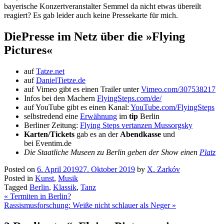
bayerische Konzertveranstalter Semmel da nicht etwas übereilt
reagiert? Es gab leider auch keine Pressekarte für mich.
DiePresse im Netz über die »Flying
Pictures«
auf
Tatze.net
auf
DanielTietze.de
auf Vimeo gibt es einen Trailer unter
Vimeo.com/307538217
Infos bei den Machern
FlyingSteps.com/de/
auf YouTube gibt es einen Kanal:
YouTube.com/FlyingSteps
selbstredend eine
Erwähnung
im
tip
Berlin
Berliner Zeitung:
Flying Steps vertanzen Mussorgsky
Karten/Tickets
gab es an der
Abendkasse
und
bei Eventim.de
Die Staatliche Museen zu Berlin geben der Show einen
Platz
Posted on
6. April 2019
27. Oktober 2019
by
X. Zarkóv
Posted in
Kunst
,
Musik
Tagged
Berlin
,
Klassik
,
Tanz
Beitragsnavigation
«
Termiten in Berlin?
Rassismusforschung: Weiße nicht schlauer als Neger
»