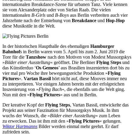
internationalen Breakdance-Szene für urbanen Tanz. Viele kennen
sie
vom Alexanderplatz oder von Stefan Raab. Die vielen
internationalen
B-Girls
und
B-Boys
aus Berlin verbreiten auch vier
Jahrzehnte nach der Entstehung von
Breakdance
und
Hop-Hop
diese Musikstile
in die Welt.
In der historischen Haupthalle des ehemaligen
Hamburger
Bahnhof
s in Berlin waren vom 5. April bis zum 2. Juni 2019 die
Tore für die
Tanzshow
nach den Motiven von Modest Mussorgskys
»
Bilder einer Ausstellung
« geöffnet. Die Berliner
Flying Steps
und
das Künstlerduo ‘
Os Gemeos
’ aus Brasilien inszenierten dort bis zu
vier mal pro Woche ihre bewegungsreiche Produktion »
Flying
Pictures
«.
Vartan Bassil
hört nicht auf, diese Mooves immer neu
zu interpretieren. Vor einigen Jahren bereits mit der erfolgreichen
Inszenierung von »
Flying Bach
«, die ebenfalls um die Welt ging.
Nun mit den »
Flying Pictures
« aus und in
Berlin.
Der kreative Kopf der
Flying Steps
, Vartan Bassil, entwickelte das
Projekt aus seiner Faszination für Mussorgskys Musik. In ihm
wuchs der Wunsch, die »
Bilder einer Ausstellung
« zum Leben
zu erwecken. Das ist ihm mit den »
Flying Pictures
« gelungen.
Wiktor Hartmanns
Bilder werden einmal mehr geehrt. Er darf
zufrieden sein.