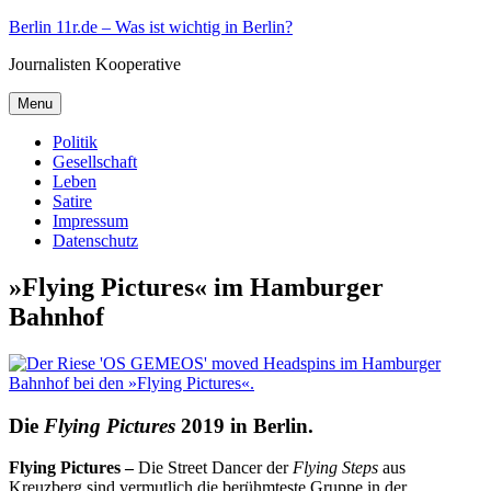
Skip
Berlin 11r.de – Was ist wichtig in Berlin?
to
Journalisten Kooperative
content
Menu
Politik
Gesellschaft
Leben
Satire
Impressum
Datenschutz
»Flying Pictures« im Hamburger
Bahnhof
Die
Flying Pictures
2019 in Berlin.
Flying Pictures –
Die Street Dancer der
Flying Steps
aus
Kreuzberg sind
vermutlich
die berühmteste Gruppe
in der