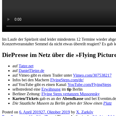
Im Laufe der Spielzeit sind leider mindestens 12 Termine wieder abg
Konzertveranstalter Semmel da nicht etwas übereilt reagiert? Es gab l
DiePresse im Netz über die »Flying Pictur
auf
Tatze.net
auf
DanielTietze.de
auf Vimeo gibt es einen Trailer unter
Vimeo.com/307538217
Infos bei den Machern
FlyingSteps.com/de/
auf YouTube gibt es einen Kanal:
YouTube.com/FlyingSteps
selbstredend eine
Erwähnung
im
tip
Berlin
Berliner Zeitung:
Flying Steps vertanzen Mussorgsky
Karten/Tickets
gab es an der
Abendkasse
und bei Eventim.d
Die Staatliche Museen zu Berlin geben der Show einen
Platz
Posted on
6. April 2019
27. Oktober 2019
by
X. Zarkóv